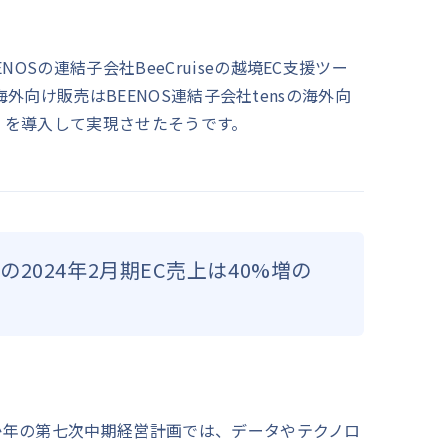
OSの連結子会社BeeCruiseの越境EC支援ツー
携、海外向け販売はBEENOS連結子会社tensの海外向
e」を導入して実現させたそうです。
2024年2月期EC売上は40%増の
4か年の第七次中期経営計画では、データやテクノロ