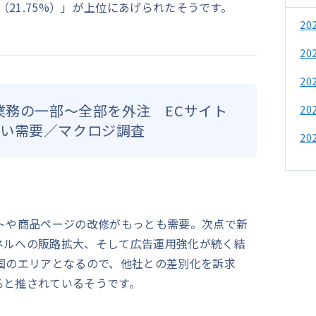
い（21.75%）」が上位にあげられたそうです。
2
2
2
が業務の一部～全部を外注 ECサイト
2
高い需要／マクロジ調査
2
トや商品ページの改修がもっとも需要。次点で新
ネルへの販路拡大、そして広告運用強化が続く結
国のエリアとなるので、他社との差別化を訴求
ると推されているそうです。